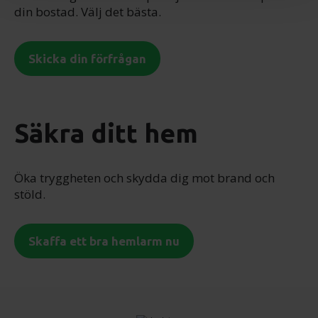
din bostad. Välj det bästa.
för sociala medier och analysera vår trafik. Vi
vidarebefordrar även sådana identifierare och annan
information från din enhet till de sociala medier och
Skicka din förfrågan
annons- och analysföretag som vi samarbetar med.
Dessa kan i sin tur kombinera informationen med annan
information som du har tillhandahållit eller som de har
samlat in när du har använt deras tjänster.
Säkra ditt hem
Öka tryggheten och skydda dig mot brand och
stöld.
Skaffa ett bra hemlarm nu