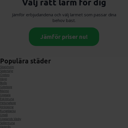
Välj rätt larm för dig
Jämför erbjudandena och välj larmet som passar dina
behov bäst.
Jämför priser nu!
Populära städer
Stockholm
Södertälje
Örebro
Växjö
Borås
Göteborg
Malmö
Uppsala
Eskilstuna
Helsingborg
Jönköping
Kungsbacka
Umeå
Upplands Väsby
Sollentuna
Västerås