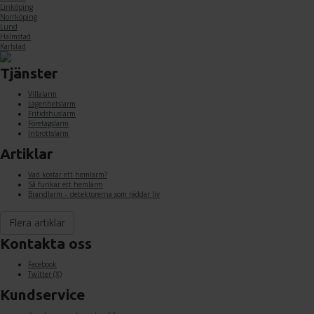
Linköping
Norrköping
Lund
Halmstad
Karlstad
Tjänster
Villalarm
Lägenhetslarm
Fritidshuslarm
Företagslarm
Inbrottslarm
Artiklar
Vad kostar ett hemlarm?
Så funkar ett hemlarm
Brandlarm – detektorerna som räddar liv
Flera artiklar
Kontakta oss
Facebook
Twitter (X)
Kundservice