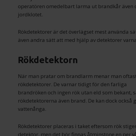
operatören omedelbart larma ut brandkår även 
jordklotet.
Rökdetektorer är det överlägset mest använda sä
även andra sätt att med hjälp av detektorer varn
Rökdetektorn
När man pratar om brandlarm menar man oftas
rökdetektorer. De varnar tidigt för den farliga
brandröken och ingen rök utan eld som bekan
rökdetektorerna även brand. De kan dock också g
vattenånga.
Rökdetektorer placeras i taket eftersom rök stige
detektor, men det bör finnas åtminstone en per 