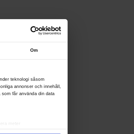
Om
änder teknologi såsom
rsonliga annonser och innehåll,
a som får använda din data
lera meter
ryck)