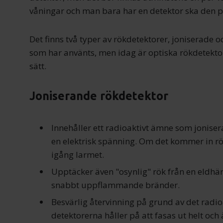
våningar och man bara har en detektor ska den p
Det finns två typer av rökdetektorer, joniserade o
som har använts, men idag är optiska rökdetektor
sätt.
Joniserande rökdetektor
Innehåller ett radioaktivt ämne som joniser
en elektrisk spänning. Om det kommer in rö
igång larmet.
Upptäcker även "osynlig" rök från en eldhä
snabbt uppflammande bränder.
Besvärlig återvinning på grund av det radi
detektorerna håller på att fasas ut helt oc