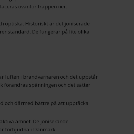
laceras ovanför trappen ner.
ch optiska. Historiskt är det joniserade
er standard. De fungerar på lite olika
ar luften i brandvarnaren och det uppstår
k förändras spänningen och det sätter
rd och därmed bättre på att upptäcka
oaktiva ämnet. De joniserande
h är förbjudna i Danmark.