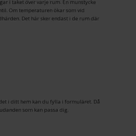
ngar i taket över varje rum. En munstycke
ntil. Om temperaturen ökar som vid
ldhärden. Det här sker endast i de rum där
t i ditt hem kan du fylla i formuläret. Då
bjudanden som kan passa dig.