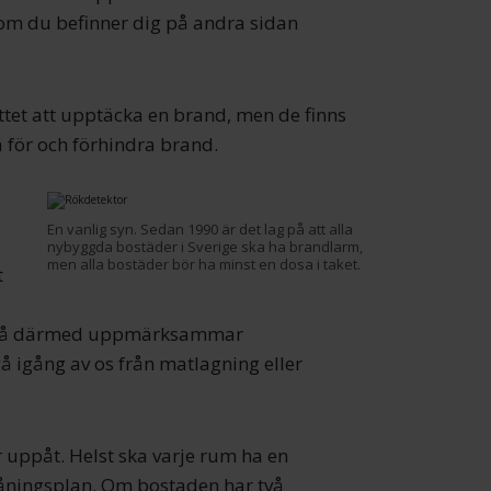
om du befinner dig på andra sidan
ttet att upptäcka en brand, men de finns
a för och förhindra brand.
En vanlig syn. Sedan 1990 är det lag på att alla
nybyggda bostäder i Sverige ska ha brandlarm,
men alla bostäder bör ha minst en dosa i taket.
t
t, så därmed uppmärksammar
å igång av os från matlagning eller
r uppåt. Helst ska varje rum ha en
våningsplan. Om bostaden har två