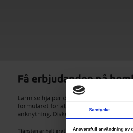
Få erbjudanden på hem
Larm.se hjälper dig att hitta bäst levera
formuläret för att bli kontaktad av upp ti
Samtycke
anknytning. Diskutera dina behov med d
Ansvarsfull användning av d
Tjänsten är helt gratis och utan bindningar.