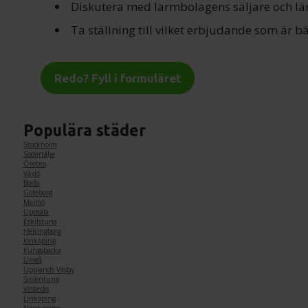
Diskutera med larmbolagens säljare och lär
Ta ställning till vilket erbjudande som är bäs
Redo? Fyll i formuläret
Populära städer
Stockholm
Södertälje
Örebro
Växjö
Borås
Göteborg
Malmö
Uppsala
Eskilstuna
Helsingborg
Jönköping
Kungsbacka
Umeå
Upplands Väsby
Sollentuna
Västerås
Linköping