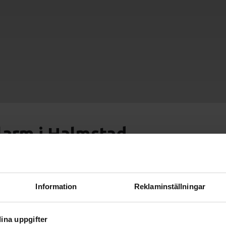
larm i Halmstad
ntör av larm i Halmstad med omnejd. Fyll i
ll tre seriösa larmbolag med lokal
Information
Reklaminställningar
em och få deras bästa erbjudanden.
ina uppgifter