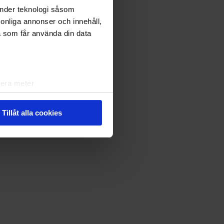
änder teknologi såsom
rsonliga annonser och innehåll,
a som får använda din data
lera meter
ryck)
ljsektionen
. Du kan ändra
Tillåt alla cookies
andahålla funktioner för
n information från din enhet
 tur kombinera informationen
deras tjänster.