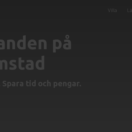
Villa
L
anden på
mstad
 Spara tid och pengar.