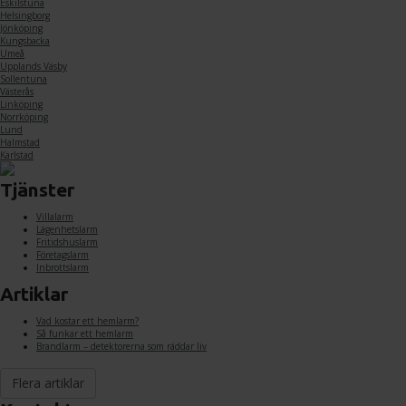
Eskilstuna
Helsingborg
Jönköping
Kungsbacka
Umeå
Upplands Väsby
Sollentuna
Västerås
Linköping
Norrköping
Lund
Halmstad
Karlstad
Tjänster
Villalarm
Lägenhetslarm
Fritidshuslarm
Företagslarm
Inbrottslarm
Artiklar
Vad kostar ett hemlarm?
Så funkar ett hemlarm
Brandlarm – detektorerna som räddar liv
Flera artiklar