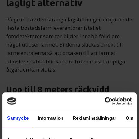
lagligt alternativ
På grund av den stränga lagstiftningen erbjuder de
flesta bostadslarmleverantörer istället
fotodetektorer som tar bilder i snabb följd om
något utlöser larmet. Bilderna skickas direkt till
larmcentralerna så att orsaken till att larmet
utlöstes snabbt blir känd och den mest lämpliga
åtgärden kan vidtas.
Upp till 8 meters räckvidd
Detektorer i typiska bostadslarm har upp till 8
meters räckvidd. Kamerorna kommer därför att
Samtycke
Information
Reklaminställningar
Om
kunna avslöja orsaken till att larmet utlöstes även i
stora rum med bara en kamera.