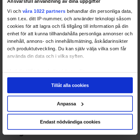
Ansvarsfull användning av dina uppgifter
Kan ställas in så att husdjur kan
Vi och
våra 1022 partners
behandlar din personliga data,
som t.ex. ditt IP-nummer, och använder teknologi såsom
röra sig fritt
cookies för att lagra och få tillgång till information på din
enhet för att kunna tillhandahålla personliga annonser och
De flesta kameror kan ställas in så att husdjur kan
innehåll, annons- och innehållsmätning, åskådarinsikter
röra sig fritt inne i huset medan larmet är på, utan
och produktutveckling. Du kan själv välja vilka som får
att utlösa larmet.
använda din data och i vilka syften.
Med din tillåtelse skulle vi även vilja:
Det gör att du inte behöver stänga in din katt eller
Samla in information om din geografiska plats
hund i ett separat, låst rum medan du är borta, och
Tillåt alla cookies
som kan ha en noggrannhet på upp till flera meter
ändå kan behålla den optimala säkerheten i ditt
Identifiera din enhet genom att aktivt skanna den
hem.
för specifika kännetecken (fingeravtryck)
Anpassa
Ta reda på mer om hur dina personliga uppgifter
Inkräktar inte på privatlivets
behandlas och ställ in dina preferenser i
detaljsektionen
.
Endast nödvändiga cookies
Du kan ändra eller dra tillbaka ditt samtycke när som
helgd
helst från cookie-förklaringen.