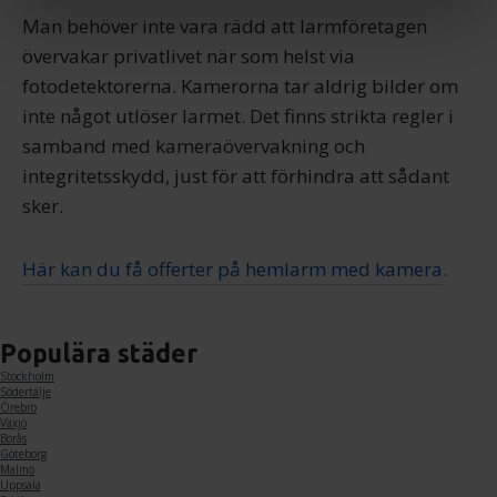
Man behöver inte vara rädd att larmföretagen
Vi använder enhetsidentifierare för att anpassa innehållet
övervakar privatlivet när som helst via
och annonserna till användarna, tillhandahålla funktioner
fotodetektorerna. Kamerorna tar aldrig bilder om
för sociala medier och analysera vår trafik. Vi
vidarebefordrar även sådana identifierare och annan
inte något utlöser larmet. Det finns strikta regler i
information från din enhet till de sociala medier och
samband med kameraövervakning och
annons- och analysföretag som vi samarbetar med.
integritetsskydd, just för att förhindra att sådant
Dessa kan i sin tur kombinera informationen med annan
sker.
information som du har tillhandahållit eller som de har
samlat in när du har använt deras tjänster.
Här kan du få offerter på hemlarm med kamera
.
Populära städer
Stockholm
Södertälje
Örebro
Växjö
Borås
Göteborg
Malmö
Uppsala