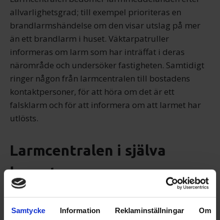
allvarlighetsgrad; till exempel prioriteras en
brandlarmshändelse om den visar utslag på mer
än ett brandlarm i huset. Väktarpatruller
informeras om larm som har inträffat i deras
närområde och undersöker fastigheten. Samtidigt
ringer någon från larmcentralen till bostadens
kontaktpersoner, för att höra om det är ett
falsklarm och för att informera om att larmet har
utlösts.
Larmcentralen i själva
larmet
Samtycke
Information
Reklaminställningar
Om
Såhär ser Verisures fysiska larmcentrallåda ut.