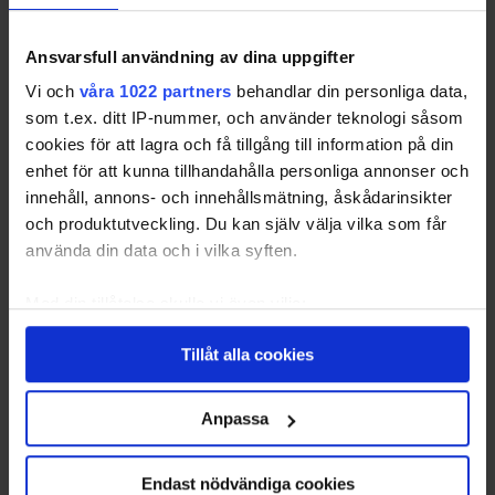
Den andra betydelsen av ordet larmcentral är
Ansvarsfull användning av dina uppgifter
beskrivningen av den tekniska centrala delen i
Vi och
våra 1022 partners
behandlar din personliga data,
hemlarmet. Det handlar då om en fysisk låda som
som t.ex. ditt IP-nummer, och använder teknologi såsom
installeras i hemmet för att styra larmsystemets
cookies för att lagra och få tillgång till information på din
enheter.
enhet för att kunna tillhandahålla personliga annonser och
innehåll, annons- och innehållsmätning, åskådarinsikter
och produktutveckling. Du kan själv välja vilka som får
Larmcentralen fungerar som larmsystemets
använda din data och i vilka syften.
hjärna, som tar emot och behandlar signaler och
sedan skickar dem vidare. Larmlådan tar emot
Med din tillåtelse skulle vi även vilja:
meddelanden från de olika sensorerna och
Samla in information om din geografiska plats
detektorerna i huset genom ledningar, eller
Tillåt alla cookies
som kan ha en noggrannhet på upp till flera meter
trådlöst via till exempel
GSM
(mobilnätet).
Identifiera din enhet genom att aktivt skanna den
för specifika kännetecken (fingeravtryck)
Anpassa
Det är viktigt att larmcentralen inte placeras allt för
Ta reda på mer om hur dina personliga uppgifter
synlig i huset, så att den inte kan saboteras av en
behandlas och ställ in dina preferenser i
detaljsektionen
.
Endast nödvändiga cookies