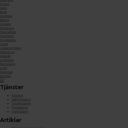
Örebro
Växjö
Borås
Göteborg
Malmö
Uppsala
Eskilstuna
Helsingborg
Jönköping
Kungsbacka
Umeå
Upplands Väsby
Sollentuna
Västerås
Linköping
Norrköping
Lund
Halmstad
Karlstad
Tjänster
Villalarm
Lägenhetslarm
Fritidshuslarm
Företagslarm
Inbrottslarm
Artiklar